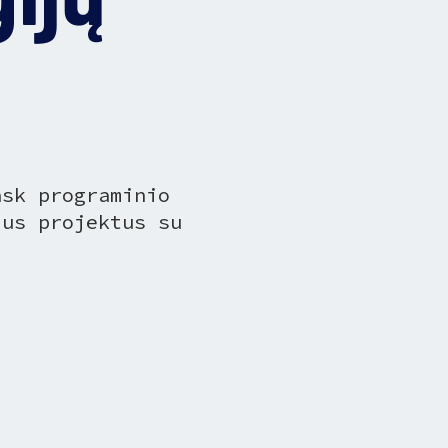
ask programinio
ius projektus su