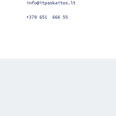
info@itpaskaitos.lt
+370 651 666 55
Visada yra smagu
išmokti ko nors naujo