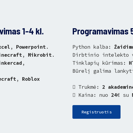
imas 1-4 kl.
Programavimas 5
xcel
,
Powerpoint
.
Python kalba:
Žaidim
inecraft
,
Mikrobit
.
Dirbtinio intelekto
inkercad
,
Tinklapių kūrimas:
H
Būrelį galima lanky
ecraft
,
Roblox
Trukmė:
2 akademin
Kaina: nuo
24
€ su
Registruotis