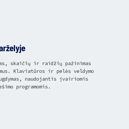
rželyje
as, skaičių ir raidžių pažinimas
mus. Klaviatūros ir pelės veldymo
ugdymas, naudojantis įvairiomis
ešimo programomis.