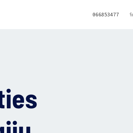
066853477
i
ties
ijų