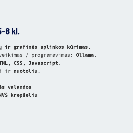
-8 kl.
ų ir grafinės aplinkos kūrimas
.
 veikimas / programavimas:
Ollama
.
TML
,
CSS
,
Javascript
.
ti ir
nuotoliu
.
ės valandos
NVŠ krepšeliu