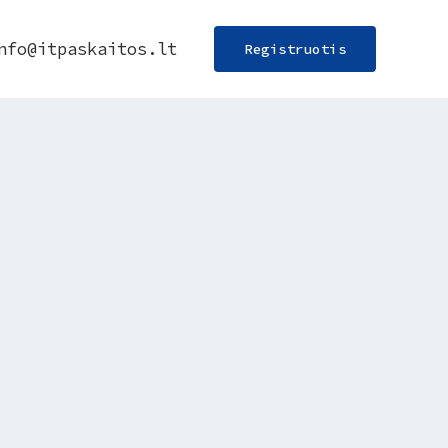
nfo@itpaskaitos.lt
Registruotis