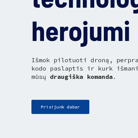
herojumi
Išmok pilotuoti droną, perpr
kodo paslaptis ir kurk išman
mūsų
draugiška komanda
.
Prisijunk dabar