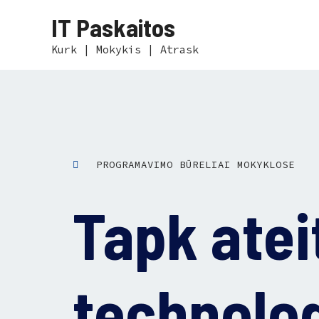
Skip
IT Paskaitos
to
content
Kurk | Mokykis | Atrask
PROGRAMAVIMO BŪRELIAI MOKYKLOSE
Tapk atei
technolog