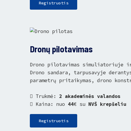
Registruotis
Dronų pilotavimas
Drono pilotavimas simuliatoriuje i
Drono sandara, tarpusavyje deranty
parametrų pritaikymas, drono konst
Trukmė:
2 akademinės valandos
Kaina: nuo
44
€ su
NVŠ krepšeliu
Registruotis