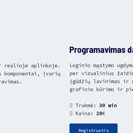
Programavimas da
Loginio mąstymo ugdym
r realioje aplinkoje.
per vizualinius žaidi
s komponentai, įvarių
įgūdžių lavinimas ir 
ravimas.
grafinio kūrimo ir pi
Trukmė:
30 min
Kaina:
20
€
Registruotis