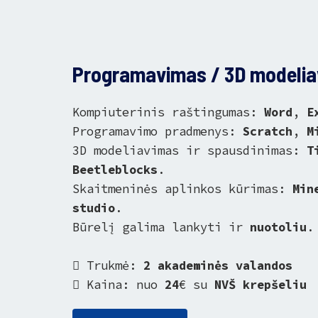
Programavimas / 3D modeliav
Kompiuterinis raštingumas:
Word
,
E
Programavimo pradmenys:
Scratch
,
M
3D modeliavimas ir spausdinimas:
T
Beetleblocks
.
Skaitmeninės aplinkos kūrimas:
Min
studio
.
Būrelį galima lankyti ir
nuotoliu
.
Trukmė:
2 akademinės valandos
Kaina: nuo
24
€ su
NVŠ krepšeliu